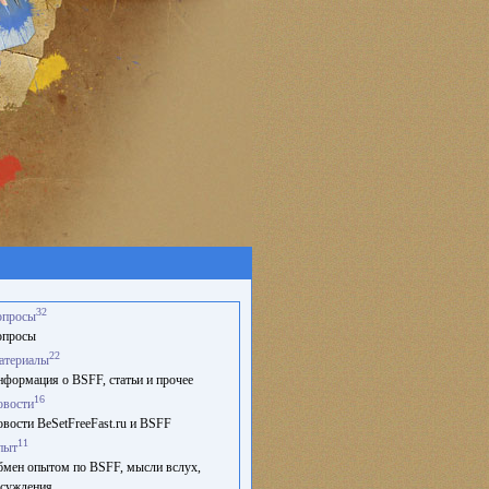
32
опросы
опросы
22
атериалы
формация о BSFF, статьи и прочее
16
овости
вости BeSetFreeFast.ru и BSFF
11
пыт
мен опытом по BSFF, мысли вслух,
суждения