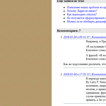
Еще записи по теме
Появление новых проблем во в
Почему Ларри не пишет?
Как переводить criticism?
Не получается сформулировать
Можно ли не обобщать дискомф
Комментариев: 7
2018-01-04 в 09:41:07
|
Комментат
Например, в Пр
«Я заслуживаю б
Ключевое слово.
А фразой: «Я по
Ключевое слово.
Как же подсознанию различать, что
2018-01-04 в 17:03:33
|
Комментат
В переводе книги
By Larry P. Nims
позитивно, напри
негатив, к прим
одинаковая: фра
случае принятие
принять, а 2ю ус