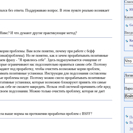
Спаси
Ю
ался без ответа. Поддерживаю вопрос. В этом пункте реально возникает
Какие
Gu
Введе
Л.Нимс? И что думают другие практикующие метод?
Ко
ва
 корни проблемы. Вам всем понятно, почему при работе с бсфф
овки(проблемы). Но не понятно, как и зачем прорабатывать позитивные
ем фразу - "Я нравлюсь себе". Здесь подразумевается очищение от
рые ограничивают нас подсознательно нравиться самим себе. Поэтому
адают под проработку, чтобы очистить возможные корни проблем,
имать позитивные установки. Инструкции для подсознания составлены
Логин
евые проблемы везде. Поэтому можно смело прорабатывать позитивные
негативные установки, которые возможно блокируют принять эти самые
ак себе не сможете навредить. Нельзя этой системой причинить себе вред
Паро
своем подсознании. Можно только очистить проблему, которая не дает
Вой
тела выше нормы на протяжении проработки проблем с BSFF?
По
Во
20