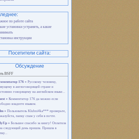
леднее:
жное по работе сайта
кие установки устранять, а какие
инимать
тановка инструкции
Посетители сайта:
Обсуждение
ать BSFF
мментатор 176 »
Русскому человеку,
вущему в англоговорящей стране и
стоянно говорящему на английском языке...
est »
Комментатор 176 да можно если
ободно владеете языком.
dm »
Пользователь Klubni4ka*** проверьте,
жалуйста, папку спам у себя в почте.
lyUp »
Большое спасибо за книгу! Оплатила
на следующий день пришла. Пришла в
пку...