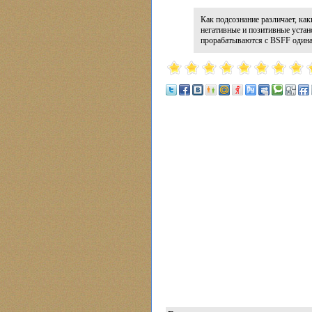
Как подсознание различает, как
негативные и позитивные устан
прорабатываются с BSFF один