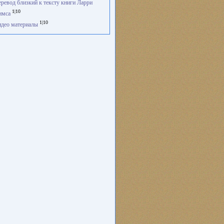
ревод близкий к тексту книги Ларри
1|10
имса
1|10
део материалы