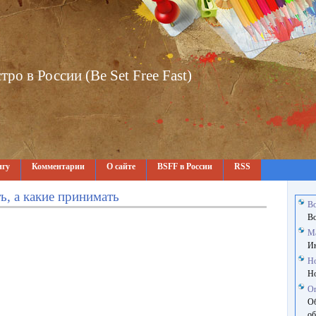
о в России (Be Set Free Fast)
игу
Комментарии
О сайте
BSFF в России
RSS
ь, а какие принимать
В
В
М
Ин
Н
Но
О
Об
об