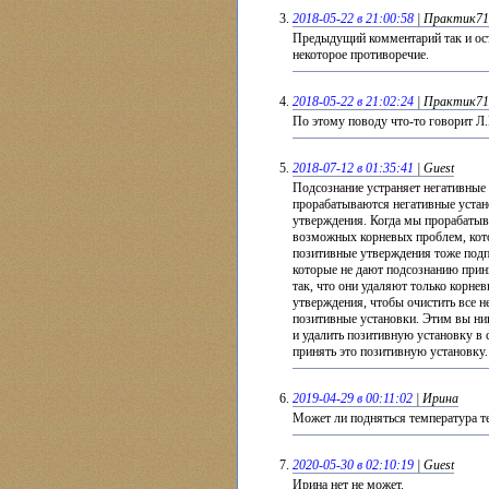
2018-05-22 в 21:00:58
| Практик71
Предыдущий комментарий так и ост
некоторое противоречие.
2018-05-22 в 21:02:24
| Практик71
По этому поводу что-то говорит 
2018-07-12 в 01:35:41
| Guest
Подсознание устраняет негативные
прорабатываются негативные устан
утверждения. Когда мы прорабатыва
возможных корневых проблем, кото
позитивные утверждения тоже подп
которые не дают подсознанию прин
так, что они удаляют только корн
утверждения, чтобы очистить все 
позитивные установки. Этим вы ник
и удалить позитивную установку в 
принять это позитивную установку.
2019-04-29 в 00:11:02
| Ирина
Может ли подняться температура 
2020-05-30 в 02:10:19
| Guest
Ирина нет не может.