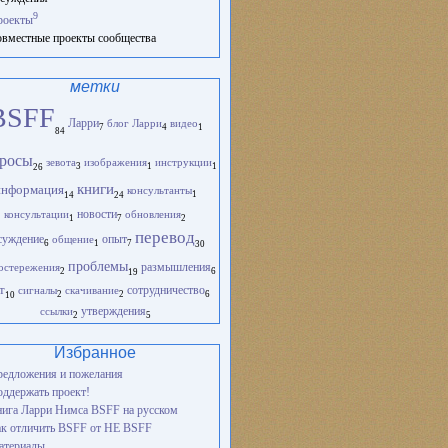
9
роекты
вместные проекты сообщества
метки
BSFF
Ларри
блог Ларри
видео
1
4
7
84
росы
зевота
изображения
инструкции
1
1
3
26
книги
информация
консультанты
1
14
24
новости
консультации
обновления
1
2
7
перевод
опыт
суждение
общение
1
6
7
30
проблемы
остережения
размышления
2
6
19
т
сигналы
скачивание
сотрудничество
2
2
6
10
ссылки
утверждения
2
5
Избранное
едложения и пожелания
ддержать проект!
ига Ларри Нимса BSFF на русском
к отличить BSFF от НЕ BSFF
атериалы