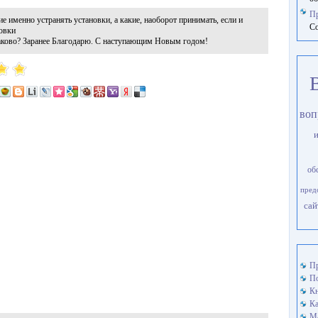
П
ие именно устранять установки, а какие, наоборот принимать, если и
Со
овки
аково? Заранее Благодарю. С наступающим Новым годом!
воп
об
пред
сай
Пр
По
Кн
Ка
М