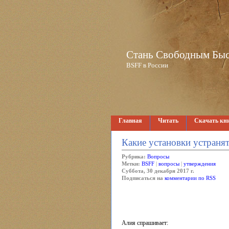
Стань Свободным Быстр
BSFF в России
Главная
Читать
Скачать кн
Какие установки устранят
Рубрика:
Вопросы
Метки:
BSFF
|
вопросы
|
утверждения
Суббота, 30 декабря 2017 г.
Подписаться на
комментарии по RSS
Алия спрашивает: