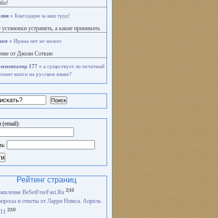
бо!
лия »
Благодарю за ваш труд!
 установки устранять, а какие принимать
est »
Ирина нет не может.
ние от Джоан Соткин
мментатор 177 »
а существует ли печатный
риант книги на русском языке?
Поиск
 (email):
ль:
ти
Рейтинг страниц
2|10
явление BeSetFreeFast.Ru
просы и ответы от Ларри Нимса. Апрель
2|10
11