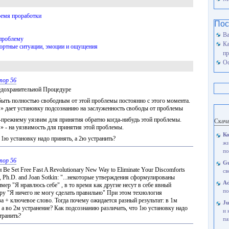
ремя проработки
Пос
Ва
 проблему
Ка
ортные ситуации, эмоции и ощущения
пр
Ос
ор 56
едохранительной Процедуре
ыть полностью свободным от этой проблемы постоянно с этого момента.
» дает установку подсознанию на заслуженность свободы от проблемы
-прежнему уязвим для принятия обратно когда-нибудь этой проблемы.
Скач
» - на уязвимость для принятия этой проблемы.
Ко
 1ю установку надо принять, а 2ю устранить?
жи
по
ор 56
Gu
 Be Set Free Fast A Revolutionary New Way to Eliminate Your Discomforts
св
, Ph.D. and Joan Sotkin: "...некоторые утверждения сформулированы
A
мер "Я нравлюсь себе" , в то время как другие несут в себе явный
по
еру "Я ничего не могу сделать правильно" При этом технология
за + ключевое слово. Тогда почему ожидается разный результат: в 1м
Ju
, а во 2м устранение? Как подсознанию различать, что 1ю установку надо
и 
транить?
па